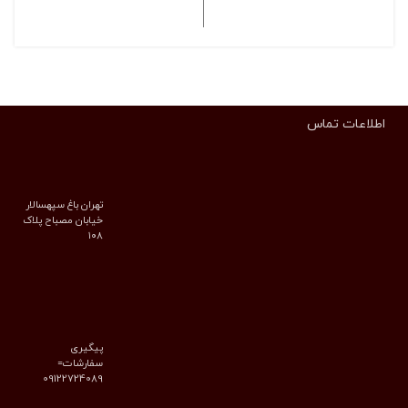
انتخاب گزینه ها
انتخاب گزینه ها
اطلاعات تماس
تهران باغ سپهسالار
خیابان مصباح پلاک
۱۰۸
پیگیری
سفارشات=
09122724089