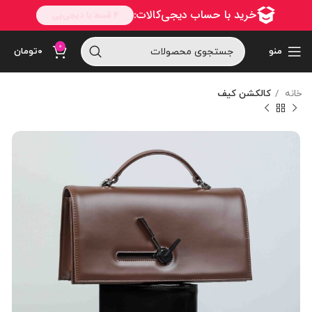
0
منو
۰
تومان
خانه
کالکشن کیف