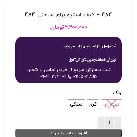
484 – کيف استيو يراق ساعتي 484
۴.۲۰۰.۰۰۰
تومان
ثبت و ارسال سفارشات طبق روال انجام می شود
تهران 1 الی 2 ساعته و شهرستان 2 الی 3 روز
ثبت سفارش سریع از طریق تماس با شماره
09125048916 یا 09032363189
رنگ
قهوه ای
کرم
مشکی
افزودن به سبد خرید