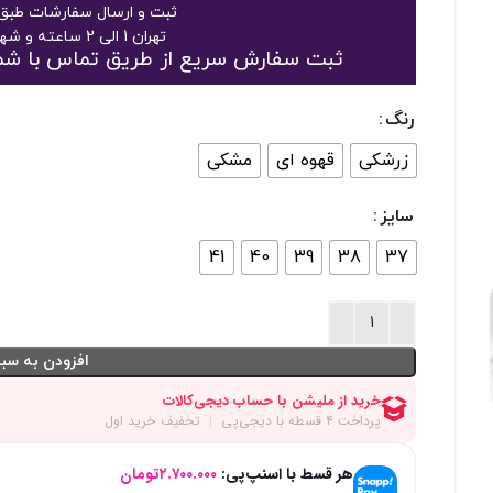
ثبت و ارسال سفارشات طبق 
تهران 1 الی 2 ساعته و شهرستان 2 الی 3 روز
ثبت سفارش سریع از طریق تماس با شماره 09125048916 یا 363189
رنگ
زرشکی
قهوه ای
مشکی
سایز
41
40
39
38
37
افزودن به سبد
هر قسط با اسنپ‌پی:
۲.۷۰۰.۰۰۰
تومان