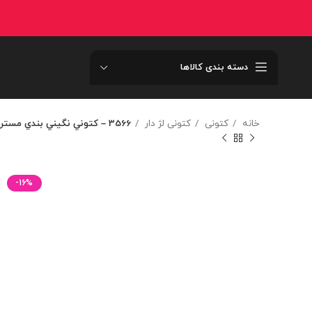
دسته بندی کالاها
خانه
کتونی
کتونی لژ دار
3566 – کتوني نگيني بندي مستر 3566
-16%