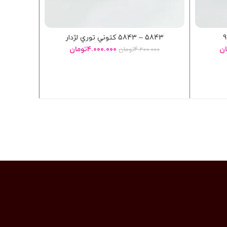
5843 – 5843 کتوني توري لژدار
6190 – کتوني لژمخفي چسبي 6190
ان
۴.۰۰۰.۰۰۰
تومان
۴.۲۰۰.۰۰۰
تومان
انتخاب گزینه ها