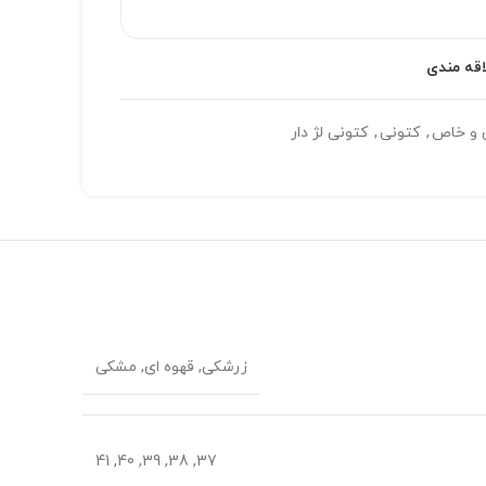
اقه مندی
و خاص
,
کتونی
,
کتونی لژ دار
زرشکی, قهوه ای, مشکی
37, 38, 39, 40, 41