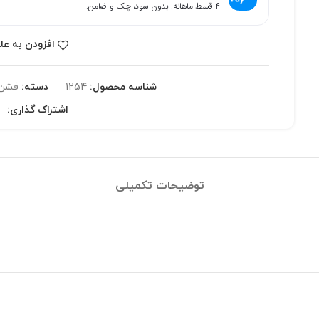
۴ قسط ماهانه. بدون سود، چک و ضامن.
افزودن به عل
شناسه محصول:
1254
دسته:
فشن 
اشتراک گذاری:
توضیحات تکمیلی