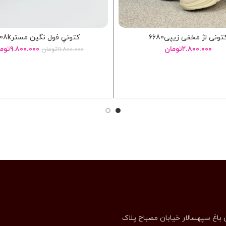
تونی لژ مخفی زیپی6680
کتوني فول نگين مستر908k
۲.۸۰۰.۰۰۰
تومان
۹.۸۰۰.۰۰۰
توم
۱۱.۸۰۰.۰۰۰
تومان
انتخاب گزینه ها
انتخاب گزینه ها
 باغ سپهسالار خیابان مصباح پلاک