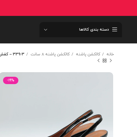
دسته بندی کالاها
خانه
کالکشن پاشنه
کالکشن پاشنه 8 سانت
339-3 – کفش لژتونلي 339-3
-19%