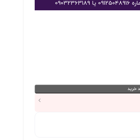
09032
 خرید