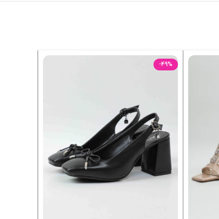
-59%
-49%