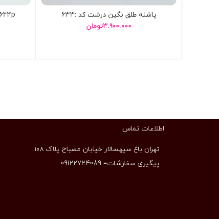
پاشنه طلق نگین درشت کد :۶۳۳
624p – پاشنه خوکي پنجه فلز 624p
۳.۹۰۰.۰۰۰
تومان
انتخاب گزینه ها
اطلاعات تماس
تهران باغ سپهسالار خیابان مصباح پلاک ۱۰۸
پیگیری سفارشات= 09122724089