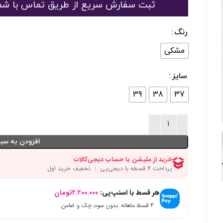
ثبت سفارش سریع از طریق تماس با شماره 09125048916 یا 363189
رنگ
مشکی
سایز
39
38
37
افزودن به سبد
هر قسط با اسنپ‌پی:
۲.۲۰۰.۰۰۰
تومان
۴ قسط ماهانه. بدون سود، چک و ضامن.