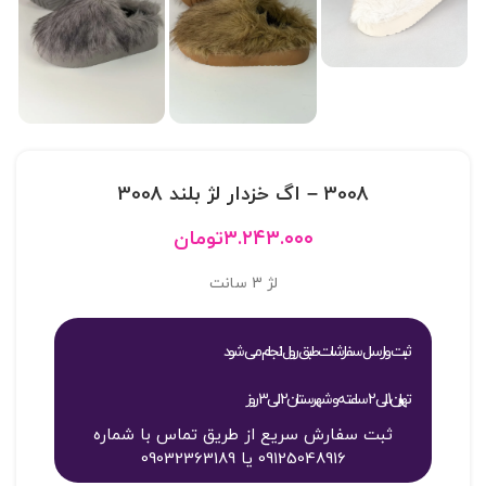
3008 – اگ خزدار لژ بلند 3008
۳.۲۴۳.۰۰۰
تومان
لژ 3 سانت
ثبت و ارسال سفارشات طبق روال انجام می شود
تهران 1 الی 2 ساعته و شهرستان 2 الی 3 روز
ثبت سفارش سریع از طریق تماس با شماره
09125048916 یا 09032363189