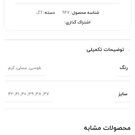
شناسه محصول:
947
دسته:
آگ
اشتراک گذاری:
توضیحات تکمیلی
رنگ
طوسی, عسلی, کرم
سایز
37, 38, 39, 40, 41, 42
محصولات مشابه