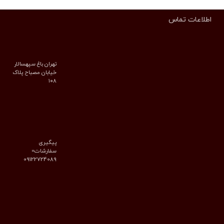
اطلاعات تماس
تهران باغ سپهسالار
خیابان مصباح پلاک
۱۰۸
پیگیری
سفارشات=
09122724089