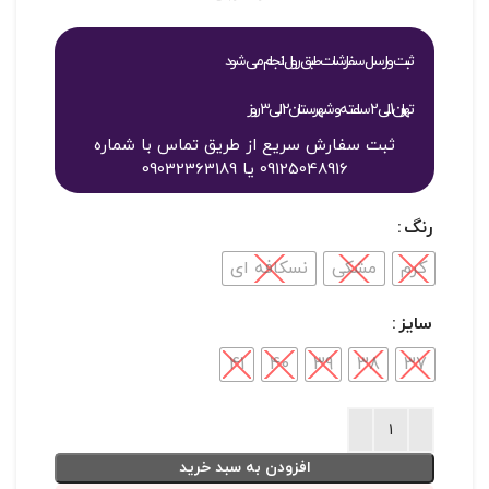
ثبت و ارسال سفارشات طبق روال انجام می شود
تهران 1 الی 2 ساعته و شهرستان 2 الی 3 روز
ثبت سفارش سریع از طریق تماس با شماره
09125048916 یا 09032363189
رنگ
کرم
مشکی
نسکافه ای
سایز
41
40
39
38
37
افزودن به سبد خرید