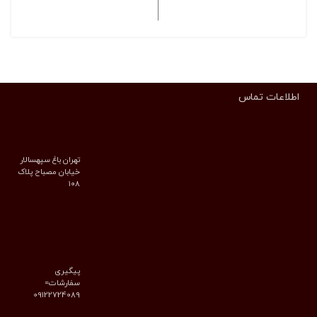
انتخاب گزینه ها
انتخاب گزینه ها
اطلاعات تماس
تهران باغ سپهسالار
خیابان مصباح پلاک
۱۰۸
پیگیری
سفارشات=
09122724089