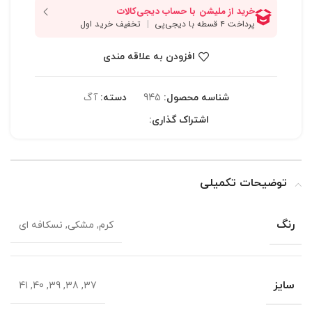
افزودن به علاقه مندی
شناسه محصول:
945
دسته:
آگ
اشتراک گذاری:
توضیحات تکمیلی
رنگ
کرم, مشکی, نسکافه ای
سایز
37, 38, 39, 40, 41