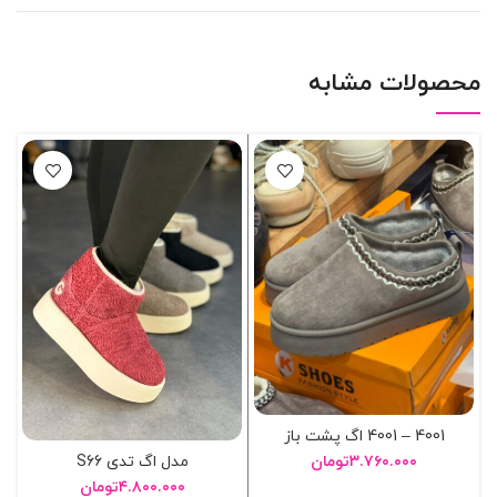
محصولات مشابه
4001 – 4001 اگ پشت باز
مدل اگ تدی S66
۳.۷۶۰.۰۰۰
تومان
۴.۸۰۰.۰۰۰
تومان