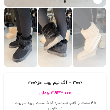
3006 – آگ نيم بوت خز3006
۳.۹۳۳.۰۰۰
تومان
4.5 سانت لژ قالب استاندارد قد 15 سانت رویه سوییت
کار خارجی