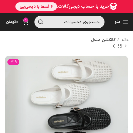
0
منو
۰
تومان
خانه
کالکشن صندل
-31%