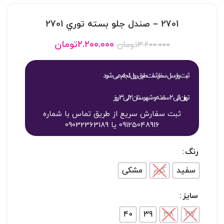
2701 – صندل جلو بسته توري 2701
۲.۲۰۰.۰۰۰
تومان
۳.۲۰۰.۰۰۰
تومان
ثبت و ارسال سفارشات طبق روال انجام می شود
تهران 1 الی 2 ساعته و شهرستان 2 الی 3 روز
ثبت سفارش سریع از طریق تماس با شماره
09125048916 یا 09032363189
رنگ
سفید
کرم
مشکی
سایز
40
39
38
37