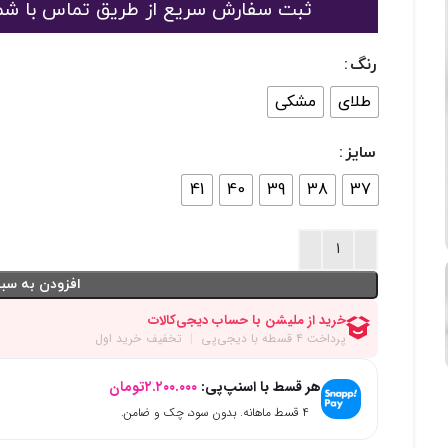
ثبت سفارش سریع از طریق تماس با شماره 09125048916 یا 363189
رنگ
طلای
مشکی
سایز
41
40
39
38
37
افزودن به سبد
هر قسط با اسنپ‌پی:
۲.۲۰۰.۰۰۰
تومان
۴ قسط ماهانه. بدون سود، چک و ضامن.