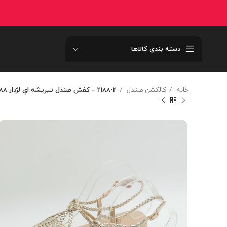
دسته بندی کالاها
خانه
کالکشن صندل
2188-2 – کفش صندل تيريشه اي لژدار 2188-2