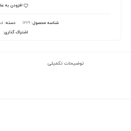
افزودن به عل
شناسه محصول:
1269
دسته:
فش
اشتراک گذاری:
توضیحات تکمیلی