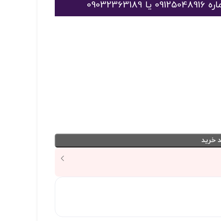
09032
 خرید