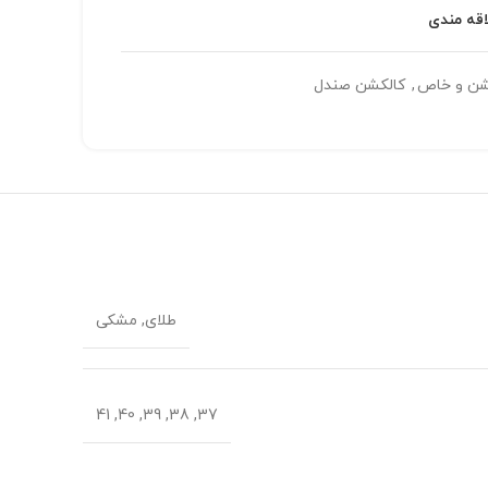
اقه مندی
ن و خاص
,
کالکشن صندل
طلای, مشکی
37, 38, 39, 40, 41