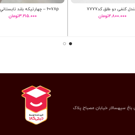
دل کنفی دو طلق کد7777
6078p – چهارتيکه بلند تابستاني 6078p
۲.۸۰۰.۰۰۰
تومان
۳.۲۱۵.۰۰۰
تومان
انتخاب گزینه ها
انتخاب گزینه ها
 باغ سپهسالار خیابان مصباح پلاک