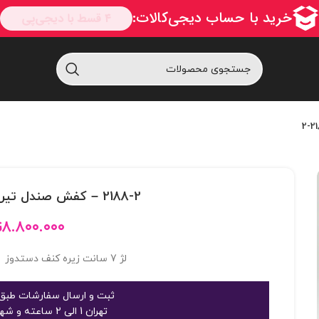
2188-2 – کفش صندل تيريشه اي لژدار 2188-2
۸.۸۰۰.۰۰۰
ت
لژ 7 سانت زیره کنف دستدوز قالب استاندارد وارداتی
ثبت و ارسال سفارشات طبق 
تهران 1 الی 2 ساعته و شهرستان 2 الی 3 روز