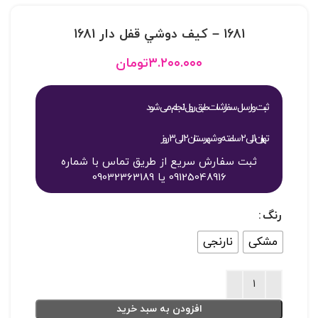
1681 – کيف دوشي قفل دار 1681
۳.۲۰۰.۰۰۰
تومان
ثبت و ارسال سفارشات طبق روال انجام می شود
تهران 1 الی 2 ساعته و شهرستان 2 الی 3 روز
ثبت سفارش سریع از طریق تماس با شماره
09125048916 یا 09032363189
رنگ
مشکی
نارنجی
افزودن به سبد خرید