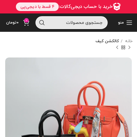
0
منو
۰
تومان
خانه
کالکشن کیف