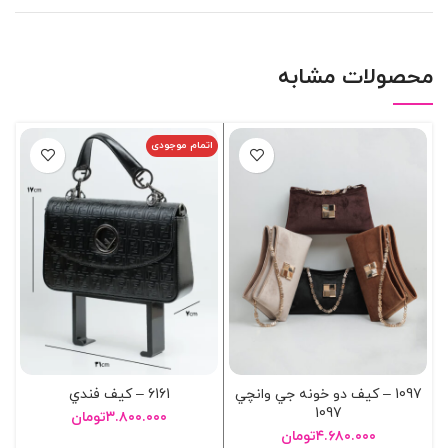
محصولات مشابه
اتمام موجودی
1097 – کيف دو خونه جي وانچي
6161 – کيف فندي
1097
۳.۸۰۰.۰۰۰
تومان
۴.۶۸۰.۰۰۰
تومان