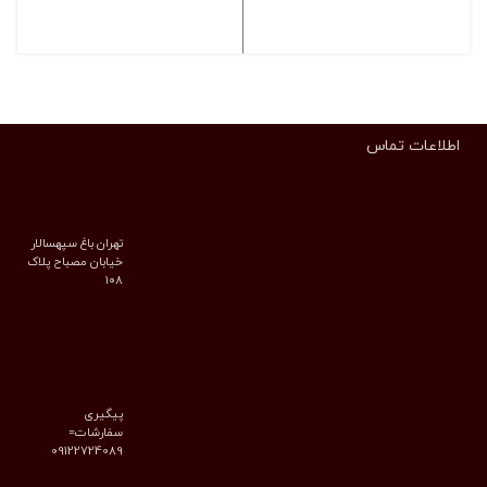
انتخاب گزینه ها
انتخاب گزینه ها
اطلاعات تماس
تهران باغ سپهسالار
خیابان مصباح پلاک
۱۰۸
پیگیری
سفارشات=
09122724089