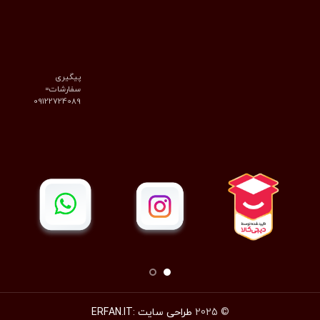
پیگیری
سفارشات=
09122724089
© 2025
طراحی سایت :ERFAN.IT