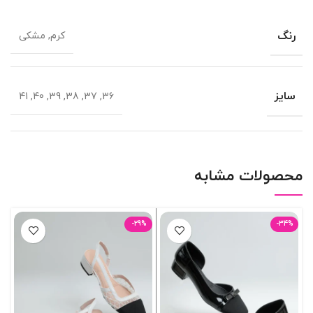
رنگ
کرم, مشکی
سایز
36, 37, 38, 39, 40, 41
محصولات مشابه
-29%
-34%