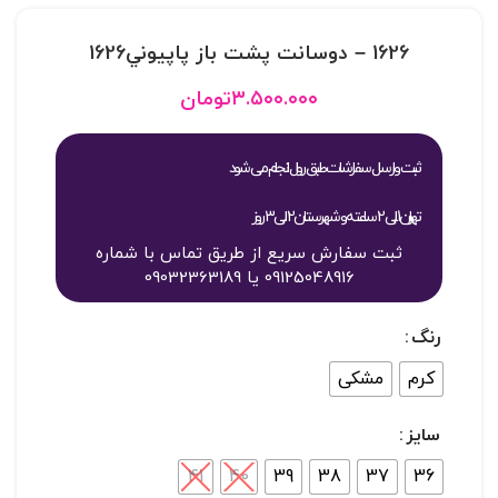
1626 – دوسانت پشت باز پاپيوني1626
۳.۵۰۰.۰۰۰
تومان
ثبت و ارسال سفارشات طبق روال انجام می شود
تهران 1 الی 2 ساعته و شهرستان 2 الی 3 روز
ثبت سفارش سریع از طریق تماس با شماره
09125048916 یا 09032363189
رنگ
کرم
مشکی
سایز
41
40
39
38
37
36