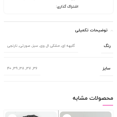
اشتراک گذاری:
توضیحات تکمیلی
رنگ
گلبهه ای, مشکی ال وی, سبز, صورتی, نارنجی
سایز
36, 37, 38, 39, 40
محصولات مشابه