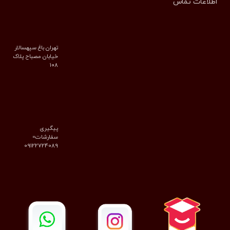
اطلاعات تماس
تهران باغ سپهسالار
خیابان مصباح پلاک
۱۰۸
پیگیری
سفارشات=
09122724089