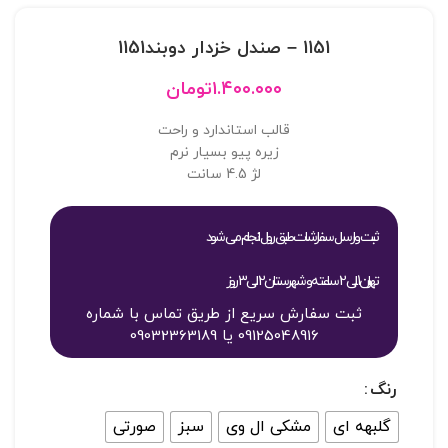
1151 – صندل خزدار دوبند1151
۱.۴۰۰.۰۰۰
تومان
قالب استاندارد و راحت
زیره پیو بسیار نرم
لژ 4.5 سانت
ثبت و ارسال سفارشات طبق روال انجام می شود
تهران 1 الی 2 ساعته و شهرستان 2 الی 3 روز
ثبت سفارش سریع از طریق تماس با شماره
09125048916 یا 09032363189
رنگ
گلبهه ای
مشکی ال وی
سبز
صورتی