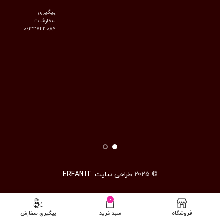
پیگیری
سفارشات=
09122724089
© 2025
طراحی سایت :ERFAN.IT
0
فروشگاه
سبد خرید
پیگیری سفارش