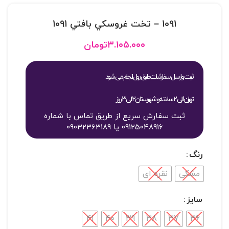
1091 – تخت غروسکي بافتي 1091
۳.۱۰۵.۰۰۰
تومان
ثبت و ارسال سفارشات طبق روال انجام می شود
تهران 1 الی 2 ساعته و شهرستان 2 الی 3 روز
ثبت سفارش سریع از طریق تماس با شماره
09125048916 یا 09032363189
رنگ
مشکی
نقره ای
سایز
41
40
39
38
37
36