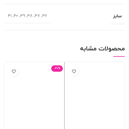
سایز
36, 37, 38, 39, 40, 41
محصولات مشابه
-20%