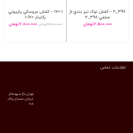
398_2 – کفش نوک تيز بندي لژ
170-1 – کفش عروسکي پاپيوني
مخفي 398_2
رکابدار 170-1
۷.۵۰۰.۰۰۰
تومان
۷.۸۰۰.۰۰۰
تومان
۹.۸۰۰.۰۰۰
تومان
انتخاب گزینه ها
انتخاب گزینه ها
اطلاعات تماس
تهران باغ سپهسالار
خیابان مصباح پلاک
۱۰۸