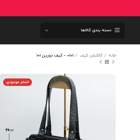
دسته بندی کالاها
خانه
کالکشن کیف
0101 – کيف دورين 101
اتمام موجودی