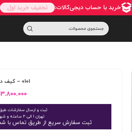
0101 – کيف دورين 101
۳.۸۰۰.۰۰۰
ت
ثبت و ارسال سفارشات طبق 
تهران 1 الی 2 ساعته و شهرستان 2 الی 3 روز
ثبت سفارش سریع از طریق تماس با شماره 09125048916 یا 363189