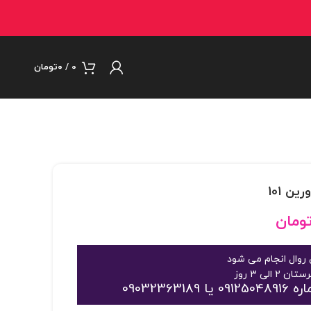
0
/
۰
تومان
ومان
روال انجام می شود
09032