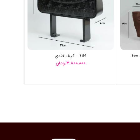
6161 – کيف فندي
۳.۸۰۰.۰۰۰
تومان
انتخاب گزینه ها