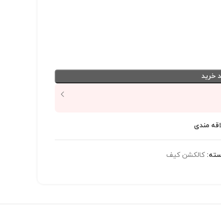
 خرید
اقه مندی
ته:
کالکشن کیف