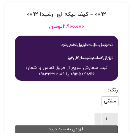
0092 – کيف تيکه اي ارشيدا 0092
۲.۹۰۰.۰۰۰
تومان
ثبت و ارسال سفارشات طبق روال انجام می شود
تهران 1 الی 2 ساعته و شهرستان 2 الی 3 روز
ثبت سفارش سریع از طریق تماس با شماره
09125048916 یا 09032363189
رنگ
مشکی
افزودن به سبد خرید