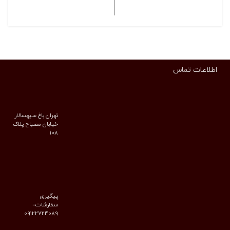
انتخاب گزینه ها
انتخاب گزینه ها
اطلاعات تماس
تهران باغ سپهسالار
خیابان مصباح پلاک
۱۰۸
پیگیری
سفارشات=
09122724089