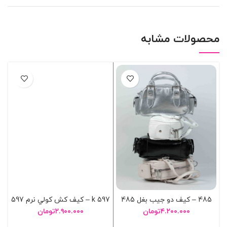
محصولات مشابه
485 – کيف دو جيب بغل 485
597 k – کيف کش کولي نرم 597
۴.۲۰۰.۰۰۰
تومان
۲.۹۰۰.۰۰۰
تومان