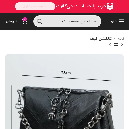
0
منو
۰
تومان
خانه
کالکشن کیف