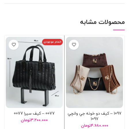
محصولات مشابه
اتمام موجودی
1097 – کيف دو خونه جي وانچي
0077 – کيف سيرا 0077
1097
۳.۲۰۰.۰۰۰
تومان
۴.۶۸۰.۰۰۰
تومان