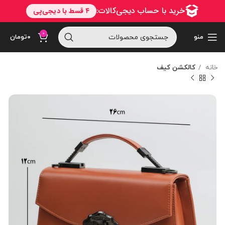
0
منو
۰
تومان
خانه
کالکشن کیف