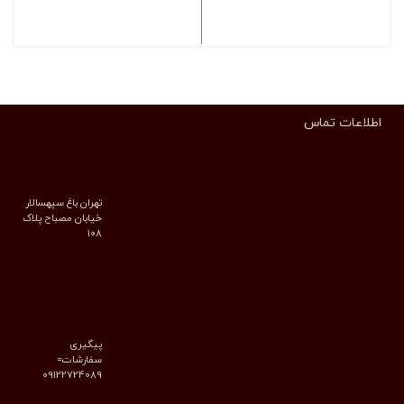
انتخاب گزینه ها
انتخاب گزینه ها
اطلاعات تماس
تهران باغ سپهسالار
خیابان مصباح پلاک
۱۰۸
پیگیری
سفارشات=
09122724089