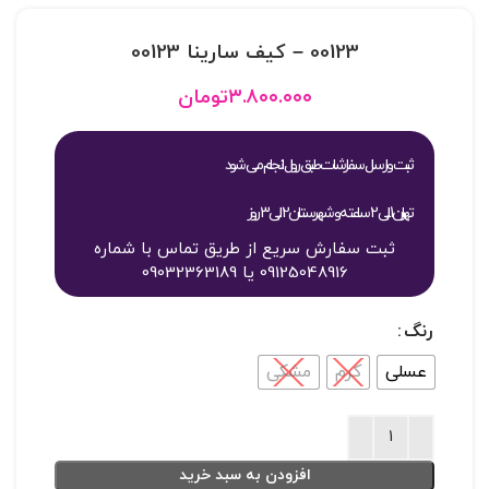
00123 – کيف سارينا 00123
۳.۸۰۰.۰۰۰
تومان
ثبت و ارسال سفارشات طبق روال انجام می شود
تهران 1 الی 2 ساعته و شهرستان 2 الی 3 روز
ثبت سفارش سریع از طریق تماس با شماره
09125048916 یا 09032363189
رنگ
عسلی
کرم
مشکی
افزودن به سبد خرید