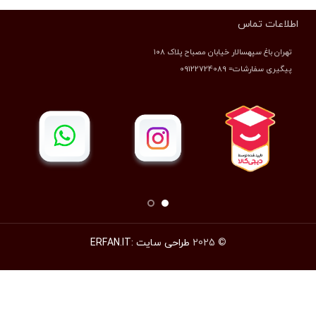
اطلاعات تماس
تهران باغ سپهسالار خیابان مصباح پلاک ۱۰۸
پیگیری سفارشات= 09122724089
© 2025
طراحی سایت :ERFAN.IT