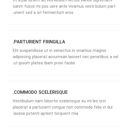
Ut a parturient ad vestibulum lectus varius dignistami
sarim fusce mi pos uere ante vivamus vesti bulum part
urient sed a sit fermentum eros.
PARTURIENT FRINGILLA.
Elit suspendisse ut in senectus in vivamus magnis
adipiscing placerat accumsan laoreet nec penatibus a vel
ut ipsum platea diam proin facilis.
COMMODO SCELERISQUE.
Vestibulum nam lobortis scelerisque eu mi leo orci
placerat a parturient congue non commodo felis in dui
lacinia potenti aptent torquent mia.